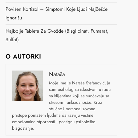
Povišen Kortizol – Simptomi Koje Ljudi Najčešće
Ignorišu
Najbolje Tablete Za Gvožđe (bisglicinat, Fumarat,
Sulfat)
O AUTORKI
Nataša
Moje ime je Nataša Stefanović. Ja
sam psiholog sa iskustvom u radu
sa klijentima koji se suočavaju sa
stresom i anksioznošću. Kroz
stručne i personalizovane
pristupe pomažem ljudima da razviju veštine
emocionalne otpornosti i postignu psihološko
blagostanje.