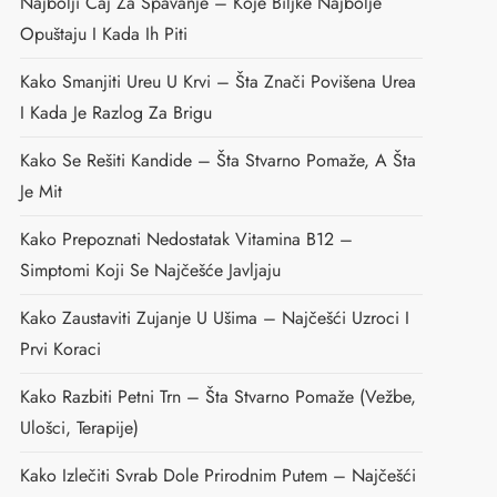
Najbolji Čaj Za Spavanje – Koje Biljke Najbolje
Opuštaju I Kada Ih Piti
Kako Smanjiti Ureu U Krvi – Šta Znači Povišena Urea
I Kada Je Razlog Za Brigu
Kako Se Rešiti Kandide – Šta Stvarno Pomaže, A Šta
Je Mit
Kako Prepoznati Nedostatak Vitamina B12 –
Simptomi Koji Se Najčešće Javljaju
Kako Zaustaviti Zujanje U Ušima – Najčešći Uzroci I
Prvi Koraci
Kako Razbiti Petni Trn – Šta Stvarno Pomaže (vežbe,
Ulošci, Terapije)
Kako Izlečiti Svrab Dole Prirodnim Putem – Najčešći