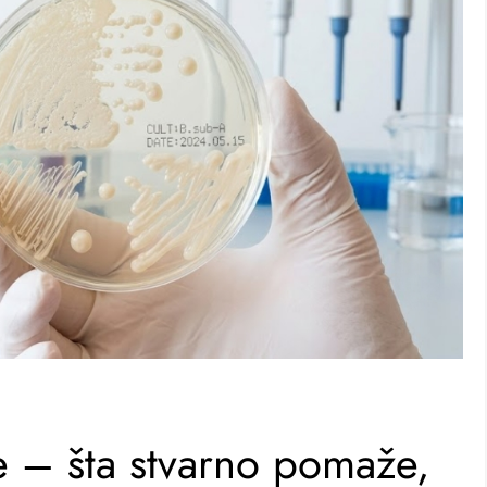
de – šta stvarno pomaže,