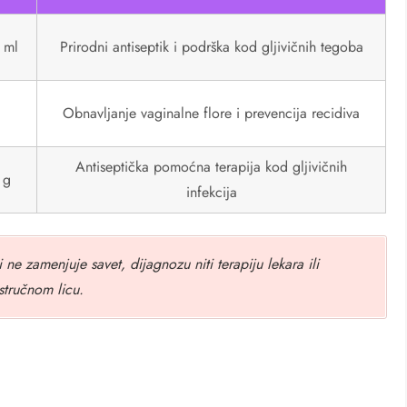
0 ml
Prirodni antiseptik i podrška kod gljivičnih tegoba
Obnavljanje vaginalne flore i prevencija recidiva
Antiseptička pomoćna terapija kod gljivičnih
 g
infekcija
i ne zamenjuje savet, dijagnozu niti terapiju lekara ili
stručnom licu.