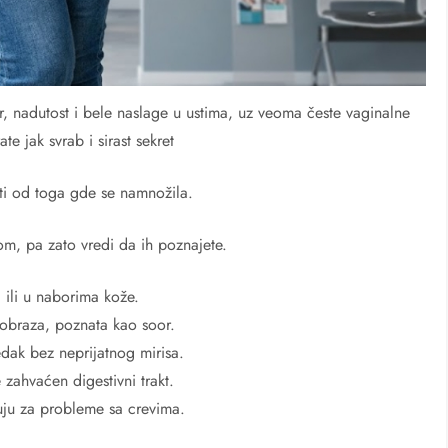
, nadutost i bele naslage u ustima, uz veoma česte vaginalne
ate jak svrab i sirast sekret
ti od toga gde se namnožila.
gom, pa zato vredi da ih poznajete.
 ili u naborima kože.
ni obraza, poznata kao soor.
edak bez neprijatnog mirisa.
 zahvaćen digestivni trakt.
uju za probleme sa crevima.