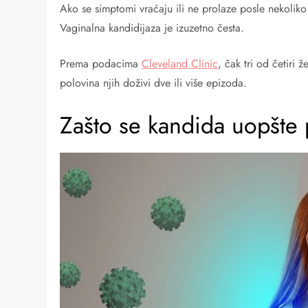
Ako se simptomi vraćaju ili ne prolaze posle nekoliko
Vaginalna kandidijaza je izuzetno česta.
Prema podacima
Cleveland Clinic
, čak tri od četiri 
polovina njih doživi dve ili više epizoda.
Zašto se kandida uopšt