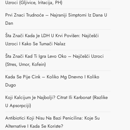
Uzroci (gljivice, Iritacija, PH)
Prvi Znaci Trudnoće – Najraniji Simptomi Iz Dana U
Dan
Šta Znači Kada Je LDH U Krvi Povišen: Najčešći
Uzroci I Kako Se Tumači Nalaz
Šta Znači Kad Ti Igra Levo Oko – Najčešći Uzroci
(stres, Umor, Kofein)
Kada Se Pije Cink – Koliko Mg Dnevno I Koliko
Dugo
Koji Kalcijum Je Najbolji? Citrat Ili Karbonat (razlike
U Apsorpciji)
Antibiotici Koji Nisu Na Bazi Penicilina: Koje Su
Alternative I Kada Se Koriste?