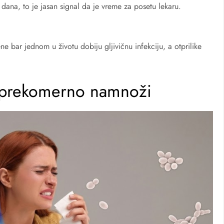
 dana, to je jasan signal da je vreme za posetu lekaru.
žene bar jednom u životu dobiju gljivičnu infekciju, a otprilike
e prekomerno namnoži