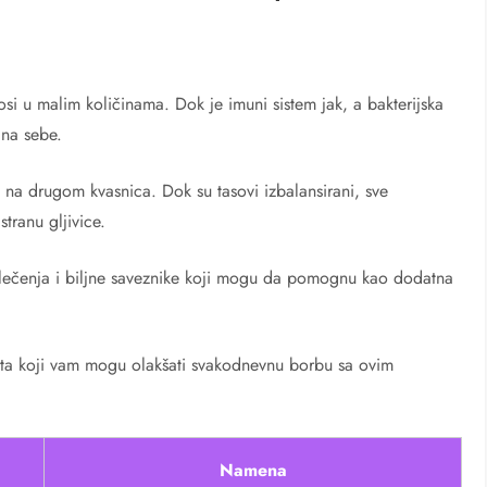
osi u malim količinama. Dok je imuni sistem jak, a bakterijska
 na sebe.
e, na drugom kvasnica. Dok su tasovi izbalansirani, sve
tranu gljivice.
lečenja i biljne saveznike koji mogu da pomognu kao dodatna
rata koji vam mogu olakšati svakodnevnu borbu sa ovim
Namena