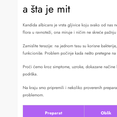
a šta je mit
Kandida albicans je vrsta gljivice koju svako od nas n
flora u ravnoteži, ona miruje i ničim ne skreće pažnju
Zamislite terazije: na jednom tasu su korisne bakterij
funkcioniše. Problem počinje kada nešto pretegne na s
Proći ćemo kroz simptome, uzroke, dokazane načine 
podrška.
Na kraju smo pripremili i nekoliko proverenih prepa
problemom.
Preparat
Oblik