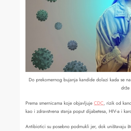
Do prekomernog bujanja kandide dolazi kada se naru
drže
Prema smernicama koje objavljuje
CDC
, rizik od kan
kao i zdravstvena stanja poput dijabetesa, HIV-a i ka
Antibiotici su posebno podmukli jer, dok uništavaju št