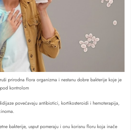
ši prirodna flora organizma i nestanu dobre bakterije koje je
 pod kontrolom
didijaze povećavaju antibiotici, kortikosteroidi i hemoterapija,
rcinoma.
etne bakterije, usput pomeraju i onu korisnu floru koja inače