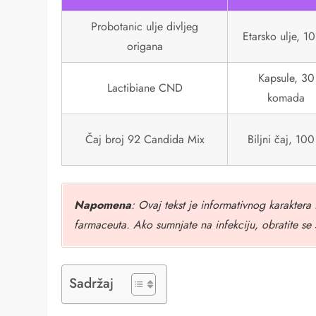
Probotanic ulje divljeg
Etarsko ulje, 1
origana
Kapsule, 30
Lactibiane CND
komada
Čaj broj 92 Candida Mix
Biljni čaj, 100
Napomena
: Ovaj tekst je informativnog karaktera 
farmaceuta. Ako sumnjate na infekciju, obratite se 
Sadržaj