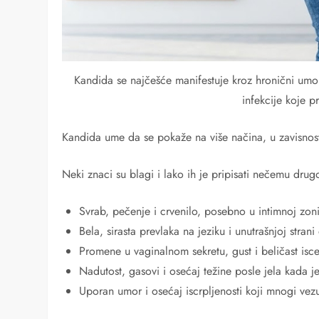
Kandida se najčešće manifestuje kroz hronični umor
infekcije koje pr
Kandida ume da se pokaže na više načina, u zavisnos
Neki znaci su blagi i lako ih je pripisati nečemu dru
Svrab, pečenje i crvenilo, posebno u intimnoj zoni
Bela, sirasta prevlaka na jeziku i unutrašnjoj stra
Promene u vaginalnom sekretu, gust i beličast isc
Nadutost, gasovi i osećaj težine posle jela kada je
Uporan umor i osećaj iscrpljenosti koji mnogi vez