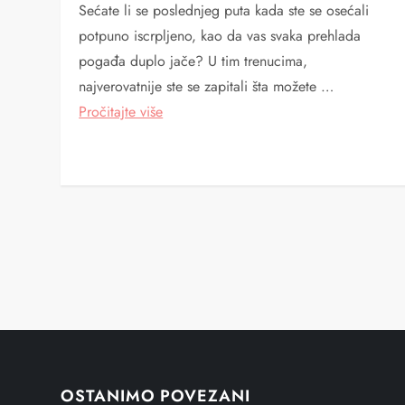
Sećate li se poslednjeg puta kada ste se osećali
potpuno iscrpljeno, kao da vas svaka prehlada
pogađa duplo jače? U tim trenucima,
najverovatnije ste se zapitali šta možete …
Pročitajte više
P
a
g
i
OSTANIMO POVEZANI