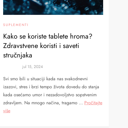
SUPLEMENTI
Kako se koriste tablete hroma?
Zdravstvene koristi i saveti
stručnjaka
Svi smo bili u situaciji kada nas svakodnevni
izazovi, stres i brzi tempo života dovedu do stanja
kada osećamo umor i nezadovoljstvo sopstvenim
zdravljem. Na mnogo načina, tragamo …
Pročitajte
više