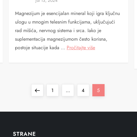
Magnezijum je esencijalan mineral koji igra ključnu
ulogu u mnogim telesnim funkcijama, uključujući
rad mišića, nervnog sistema i srca. Iako je
suplementacija magnezijumom često korisna,
postoje situacije kada …
Pročitajte više
Previous
Page
Page
Page
1
…
4
5
page
STRANE