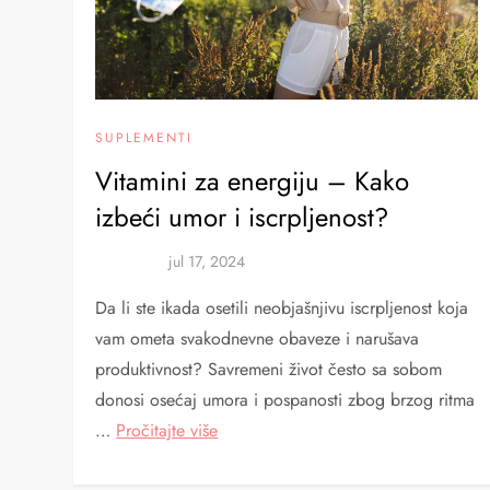
SUPLEMENTI
Vitamini za energiju – Kako
izbeći umor i iscrpljenost?
Da li ste ikada osetili neobjašnjivu iscrpljenost koja
vam ometa svakodnevne obaveze i narušava
produktivnost? Savremeni život često sa sobom
donosi osećaj umora i pospanosti zbog brzog ritma
…
Pročitajte više