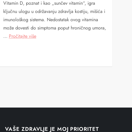
Vitamin D, poznat i kao „sunčev vitamin“, igra
ključnu ulogu u održavanju zdravlja kostiju, mišića i
imunološkog sistema. Nedostatak ovog vitamina
može dovesti do simptoma poput hroničnog umora,
…
Pročitajte više
VAŠE ZDRAVLJE JE MOJ PRIORITET