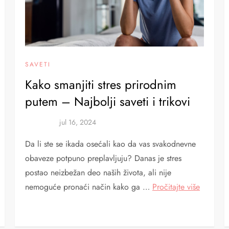
SAVETI
Kako smanjiti stres prirodnim
putem – Najbolji saveti i trikovi
Da li ste se ikada osećali kao da vas svakodnevne
obaveze potpuno preplavljuju? Danas je stres
postao neizbežan deo naših života, ali nije
nemoguće pronaći način kako ga …
Pročitajte više