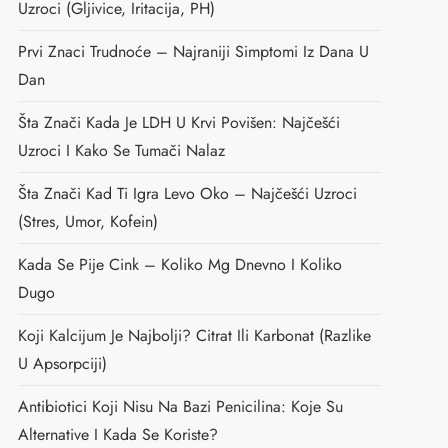
Uzroci (gljivice, Iritacija, PH)
Prvi Znaci Trudnoće – Najraniji Simptomi Iz Dana U
Dan
Šta Znači Kada Je LDH U Krvi Povišen: Najčešći
Uzroci I Kako Se Tumači Nalaz
Šta Znači Kad Ti Igra Levo Oko – Najčešći Uzroci
(stres, Umor, Kofein)
Kada Se Pije Cink – Koliko Mg Dnevno I Koliko
Dugo
Koji Kalcijum Je Najbolji? Citrat Ili Karbonat (razlike
U Apsorpciji)
Antibiotici Koji Nisu Na Bazi Penicilina: Koje Su
Alternative I Kada Se Koriste?