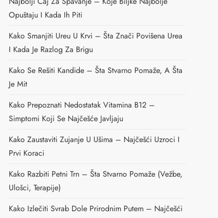
Najbolji Čaj Za Spavanje – Koje Biljke Najbolje
Opuštaju I Kada Ih Piti
Kako Smanjiti Ureu U Krvi – Šta Znači Povišena Urea
I Kada Je Razlog Za Brigu
Kako Se Rešiti Kandide – Šta Stvarno Pomaže, A Šta
Je Mit
Kako Prepoznati Nedostatak Vitamina B12 –
Simptomi Koji Se Najčešće Javljaju
Kako Zaustaviti Zujanje U Ušima – Najčešći Uzroci I
Prvi Koraci
Kako Razbiti Petni Trn – Šta Stvarno Pomaže (vežbe,
Ulošci, Terapije)
Kako Izlečiti Svrab Dole Prirodnim Putem – Najčešći