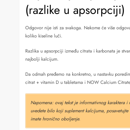
(razlike u apsorpciji)
Odgovor nije isti za svakoga. Nekome će više odgovar
koliko kiseline luči.
Razlika u apsorpciji između citrata i karbonata je stvarn
najbolji kalcijum.
Da odmah pređemo na konkretno, u nastavku poredimo
citrat + vitamin D u tabletama i NOW Calcium Citrate
Napomena: ovaj tekst je informativnog karaktera i 
uvedete bilo koji suplement kalcijuma, posavetujte 
imate hronično oboljenje.