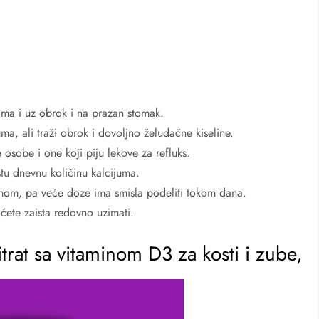
zima i uz obrok i na prazan stomak.
ma, ali traži obrok i dovoljno želudačne kiseline.
e osobe i one koji piju lekove za refluks.
stu dnevnu količinu kalcijuma.
dnom, pa veće doze ima smisla podeliti tokom dana.
 ćete zaista redovno uzimati.
trat sa vitaminom D3 za kosti i zube,