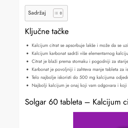
Sadržaj
Ključne tačke
Kalcijum citrat se apsorbuje lakše i može da se u
Kalcijum karbonat sadrži više elementarnog kalciju
Citrat je blaži prema stomaku i pogodniji za starij
Karbonat je povoljniji i zahteva manje tableta za i
Telo najbolje iskoristi do 500 mg kalcijuma odje
Najbolji kalcijum je onaj koji vam odgovara i koji
Solgar 60 tableta – Kalcijum ci