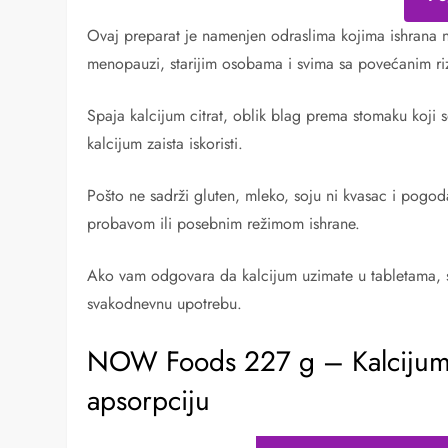
Ovaj preparat je namenjen odraslima kojima ishrana 
menopauzi, starijim osobama i svima sa povećanim r
Spaja kalcijum citrat, oblik blag prema stomaku koji
kalcijum zaista iskoristi.
Pošto ne sadrži gluten, mleko, soju ni kvasac i pogod
probavom ili posebnim režimom ishrane.
Ako vam odgovara da kalcijum uzimate u tabletama, 
svakodnevnu upotrebu.
NOW Foods 227 g – Kalcijum ci
apsorpciju