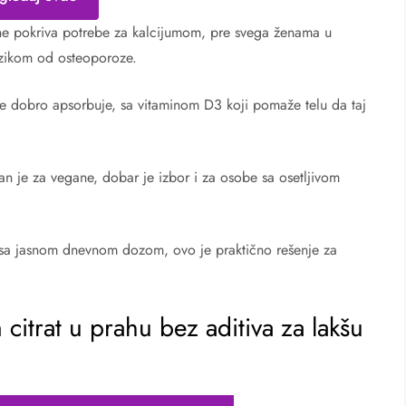
ne pokriva potrebe za kalcijumom, pre svega ženama u
izikom od osteoporoze.
 se dobro apsorbuje, sa vitaminom D3 koji pomaže telu da taj
an je za vegane, dobar je izbor i za osobe sa osetljivom
sa jasnom dnevnom dozom, ovo je praktično rešenje za
trat u prahu bez aditiva za lakšu