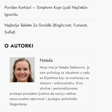
Povišen Kortizol – Simptomi Koje Ljudi Najčešće
Ignorišu
Najbolje Tablete Za Gvožđe (bisglicinat, Fumarat,
Sulfat)
O AUTORKI
Nataša
Moje ime je Nataša Stefanović. Ja
sam psiholog sa iskustvom u radu
sa klijentima koji se suočavaju sa
stresom i anksioznošću. Kroz
stručne i personalizovane
pristupe pomažem ljudima da razviju veštine
emocionalne otpornosti i postignu psihološko
blagostanje.