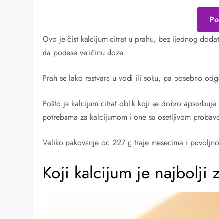
Po
Ovo je čist kalcijum citrat u prahu, bez ijednog dodat
da podese veličinu doze.
Prah se lako rastvara u vodi ili soku, pa posebno odg
Pošto je kalcijum citrat oblik koji se dobro apsorbu
potrebama za kalcijumom i one sa osetljivom probav
Veliko pakovanje od 227 g traje mesecima i povoljno j
Koji kalcijum je najbolji 