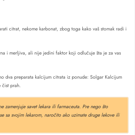
ati citrat, nekome karbonat, zbog toga kako vaš stomak radi i
a i merljiva, ali nije jedini faktor koji odlučuje šta je za vas
 dva preparata kalcijum citrata iz ponude: Solgar Kalcijum
 čist prah.
ne zamenjuje savet lekara ili farmaceuta. Pre nego što
se sa svojim lekarom, naročito ako uzimate druge lekove ili